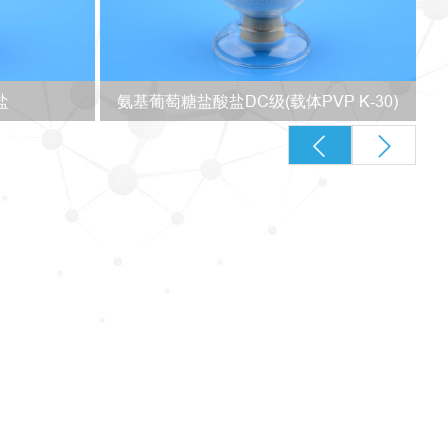
盐
氨基葡萄糖盐酸盐DC级
(载体PVP K-30)