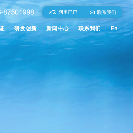
6-87501998
阿里巴巴
联系我们
证
研发创新
新闻中心
联系我们
En
天然、
秉持
了解更多